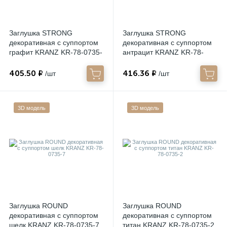
Звонки
Заглушка STRONG
Заглушка STRONG
декоративная с суппортом
декоративная с суппортом
графит KRANZ KR-78-0735-
антрацит KRANZ KR-78-
Фонари
6
0735-5
405.50 ₽
416.36 ₽
/шт
/шт
Батарейки и аккумуляторы
3D модель
3D модель
Драйверы
Комплектующие
Профессиональное световое оборудование
Заглушка ROUND
Заглушка ROUND
декоративная с суппортом
декоративная с суппортом
Умные устройства
шелк KRANZ KR-78-0735-7
титан KRANZ KR-78-0735-2