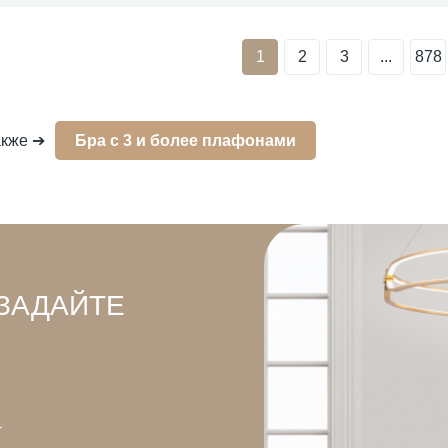
1
2
3
...
878
акже ➔
Бра с 3 и более плафонами
ЗАДАЙТЕ