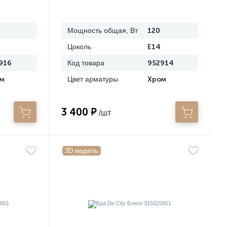
Мощность общая, Вт
120
Цоколь
E14
916
Код товара
952914
м
Цвет арматуры
Хром
3 400 ₽
/шт
3D модель