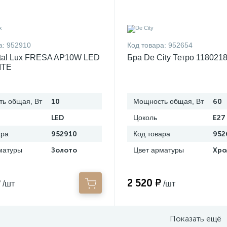
а:
952910
Код товара:
952654
stal Lux FRESA AP10W LED
Бра De City Тетро 118021
ITE
ь общая, Вт
10
Мощность общая, Вт
60
LED
Цоколь
E27
ара
952910
Код товара
952
матуры
Золото
Цвет арматуры
Хро
₽
2 520 ₽
/шт
/шт
Показать ещё