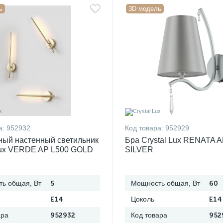
ь
3D модель
а:
952932
Код товара:
952929
ный настенный светильник
Бра Crystal Lux RENATA 
Lux VERDE AP L500 GOLD
SILVER
ь общая, Вт
5
Мощность общая, Вт
60
E14
Цоколь
E14
ара
952932
Код товара
952