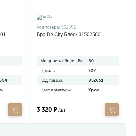
Код товара:
952651
801
Бра De City Блеск 315025801
Мощность общая, Вт
60
Цоколь
E27
654
Код товара
952651
м
Цвет арматуры
Хром
3 320 ₽
/шт