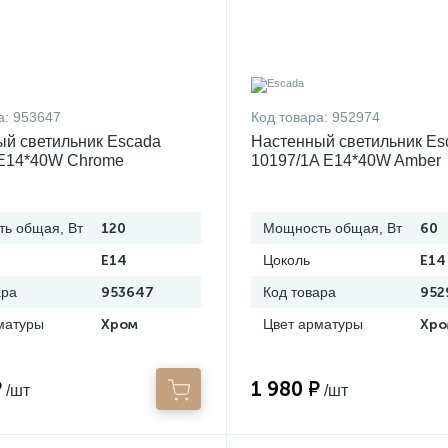
а:
953647
Код товара:
952974
й светильник Escada
Настенный светильник Es
 E14*40W Chrome
10197/1A E14*40W Amber
ь общая, Вт
120
Мощность общая, Вт
60
E14
Цоколь
E14
ара
953647
Код товара
952
матуры
Хром
Цвет арматуры
Хро
₽
1 980 ₽
/шт
/шт