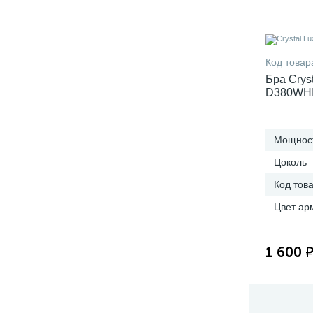
Код товар
Бра Cry
D380WH
Мощност
Цоколь
Код тов
Цвет ар
1 600 