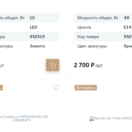
ь общая, Вт
10
Мощность общая, Вт
40
LED
Цоколь
E14
ара
952919
Код товара
952
матуры
Золото
Цвет арматуры
Хро
2 700 ₽
шт
/шт
ь
3D модель