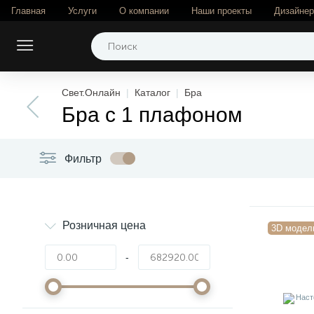
Главная
Услуги
О компании
Наши проекты
Дизайне
Свет.Онлайн
Каталог
Бра
Бра с 1 плафоном
Фильтр
Розничная цена
3D модел
-