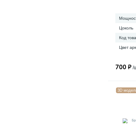
Мощност
Цоколь
Код тов
Цвет ар
700 ₽
/
3D модел