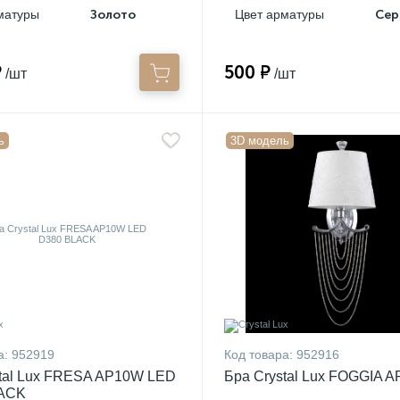
матуры
Золото
Цвет арматуры
₽
500 ₽
/шт
/шт
ь
3D модель
а:
952919
Код товара:
952916
stal Lux FRESA AP10W LED
Бра Crystal Lux FOGGIA A
ACK