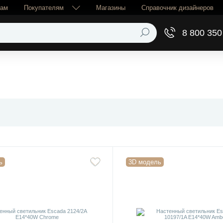
рам
Покупателям
Магазины
Справочник дизайнеров
8 800 350
ь
3D модель