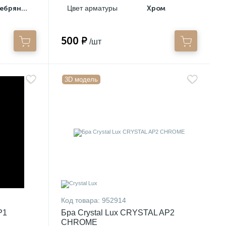
Серебряный
Цвет арматуры
Хром
500 ₽
/шт
3D модель
Код товара:
952914
P1
Бра Crystal Lux CRYSTAL AP2
CHROME