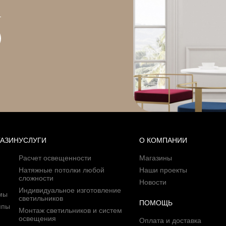
ГАЗИН
УСЛУГИ
О КОМПАНИИ
Расчет освещенности
Магазины
Натяжные потолки любой
Наши проекты
сложности
Новости
Индивидуальное изготовление
мы
светильников
ПОМОЩЬ
мпы
Монтаж светильников и систем
освещения
Оплата и доставка