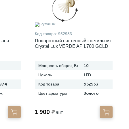
Код товара:
952933
cada
Поворотный настенный светильник
Crystal Lux VERDE AP L700 GOLD
Мощность общая, Вт
10
Цоколь
LED
974
Код товара
952933
м
Цвет арматуры
Золото
1 900 ₽
/шт