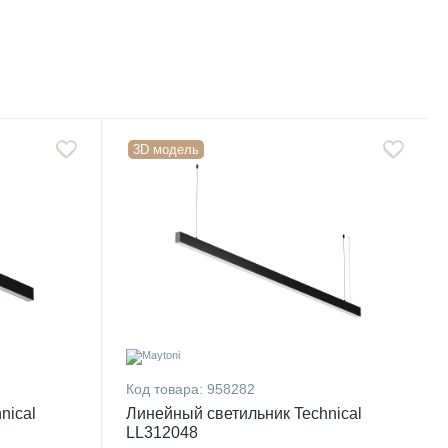
3D модель
Код товара:
958282
nical
Линейный светильник Technical
LL312048