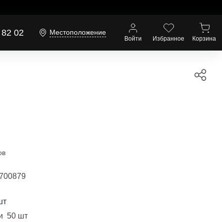
 82 02
Местоположение
Войти
Избранное
Корзина
ов
700879
шт
и 50 шт