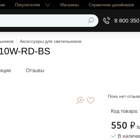
рам
Покупателям
Магазины
Справочник дизайнеров
8 800 350
ьников
Аксессуары для светильников
8-10W-RD-BS
екции
Отзывы
Пока нет отзыв
Код товара:
550 ₽
/
В наличи