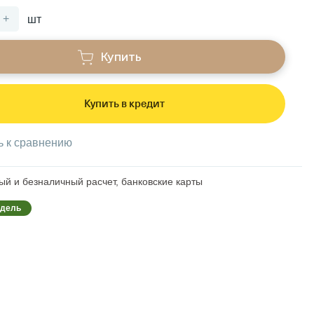
+
шт
Купить
Купить в кредит
ь к сравнению
й и безналичный расчет, банковские карты
одель