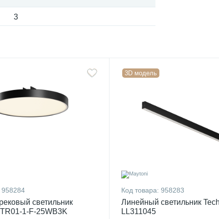
3
3D модель
958284
Код товара:
958283
рековый светильник
Линейный светильник Tech
-TR01-1-F-25WB3K
LL311045