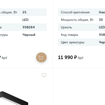
 общая, Вт
25
Способ крепления
На
LED
Мощность общая, Вт
30
а
958284
Цоколь
LED
атуры
Черный
Код товара
958
Цвет арматуры
Че
₽
11 990 ₽
/шт
/шт