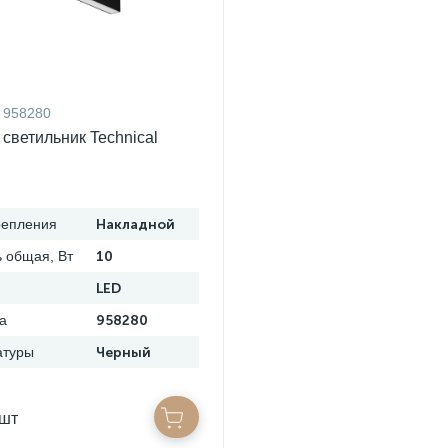
958280
светильник Technical
репления
Накладной
 общая, Вт
10
LED
а
958280
атуры
Черный
/шт