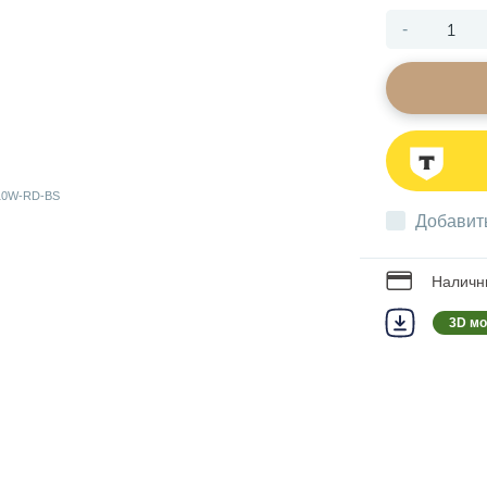
-
Добавит
Наличны
3D м