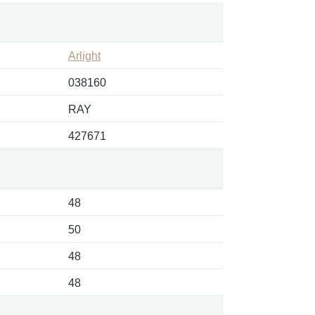
Arlight
038160
RAY
427671
48
50
48
48