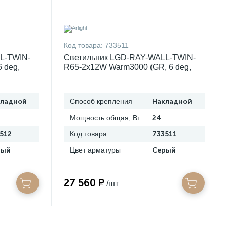
Код товара:
733511
L-TWIN-
Светильник LGD-RAY-WALL-TWIN-
 deg,
R65-2x12W Warm3000 (GR, 6 deg,
 3 года)
230V) (Arlight, IP65 Металл, 3 года)
044231
кладной
Способ крепления
Накладной
Мощность общая, Вт
24
512
Код товара
733511
рый
Цвет арматуры
Серый
27 560 ₽
/шт