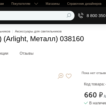
рам
Покупателям
Магазины
Справочник дизайнеров
8 800 350
ьников
Аксессуары для светильников
(Arlight, Металл) 038160
екции
Отзывы
Пока нет отзыв
Код товара:
660 ₽
/
В наличи