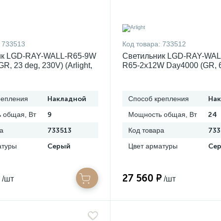
733513
Код товара:
733512
ик LGD-RAY-WALL-R65-9W
Светильник LGD-RAY-WAL
R, 23 deg, 230V) (Arlight,
R65-2x12W Day4000 (GR, 6
л, 3 года) 044852
230V) (Arlight, IP65 Металл,
044232
репления
Накладной
Способ крепления
На
 общая, Вт
9
Мощность общая, Вт
24
а
733513
Код товара
733
атуры
Серый
Цвет арматуры
Се
27 560 ₽
/шт
/шт