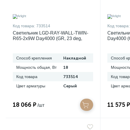
Код товара:
733514
Код товара:
Светильник LGD-RAY-WALL-TWIN-
Светильн
R65-2x9W Day4000 (GR, 23 deg,
Day4000 (G
230V) (Arlight, IP65 Металл, 3 года)
IP65 Метал
044850
Способ крепления
Накладной
Способ к
Мощность общая, Вт
18
Мощность
Код товара
733514
Код товар
Цвет арматуры
Серый
Цвет арм
18 066 ₽
11 575 ₽
/шт