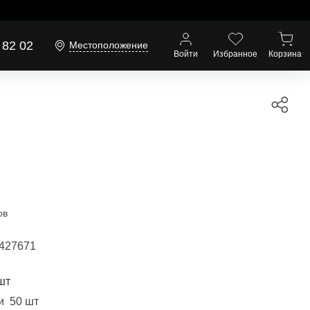
 82 02
Местоположение
Войти
Избранное
Корзина
ов
427671
шт
и 50 шт