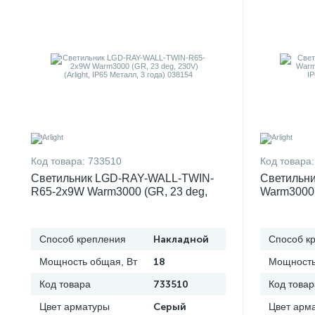
Код товара:
733510
Код товара:
Светильник LGD-RAY-WALL-TWIN-
Светильн
R65-2x9W Warm3000 (GR, 23 deg,
Warm3000 (
230V) (Arlight, IP65 Металл, 3 года)
IP65 Метал
038154
Способ крепления
Накладной
Способ к
Мощность общая, Вт
18
Мощность
Код товара
733510
Код товар
Цвет арматуры
Серый
Цвет арм