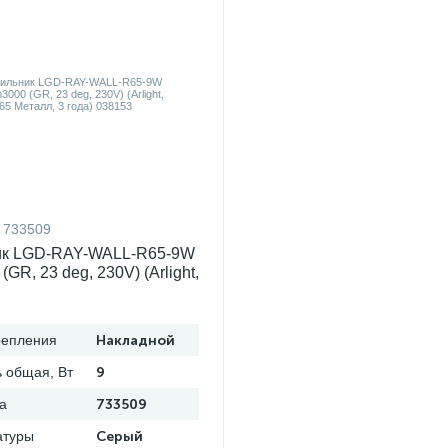
733509
ик LGD-RAY-WALL-R65-9W
GR, 23 deg, 230V) (Arlight,
л, 3 года) 038153
репления
Накладной
 общая, Вт
9
а
733509
атуры
Серый