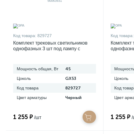
Код товара:
829727
Код товара:
Комплект трековых светильников
Комплект 
однофазных 3 шт под лампу с
однофазны
шинопроводом эра tr71-set3-gx53-bk
шинопрово
б0063931
б0063982
Мощность общая, Вт
45
Мощность
Цоколь
GX53
Цоколь
Код товара
829727
Код товар
Цвет арматуры
Черный
Цвет арм
1 255 ₽
1 255 ₽
/шт
/