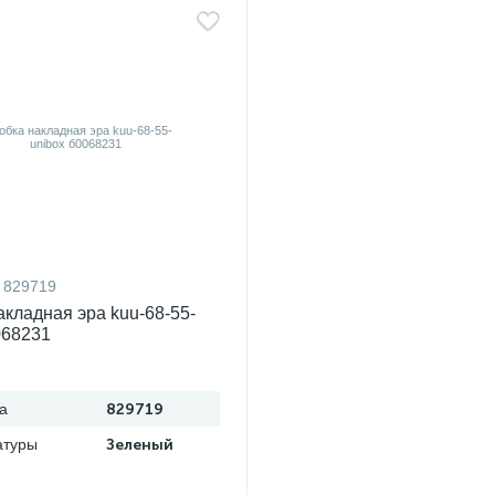
829719
акладная эра kuu-68-55-
068231
а
829719
атуры
Зеленый