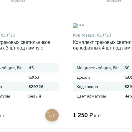
829726
Код товара:
829723
трековых светильников
Комплект трековых светил
х 3 шт под лампу с
однофазных 4 шт под ламп
дом эра tr71-set3-gx53-wh
шинопроводом эра tr70-se
б0063956
 общая, Вт
45
Мощность общая, Вт
60
GX53
Цоколь
GU
а
829726
Код товара
829
атуры
Белый
Цвет арматуры
Че
1 250 ₽
шт
/шт