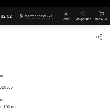
 82 02
Местоположение
Войти
Избранное
Корзина
ов
826385
шт
и 100 шт