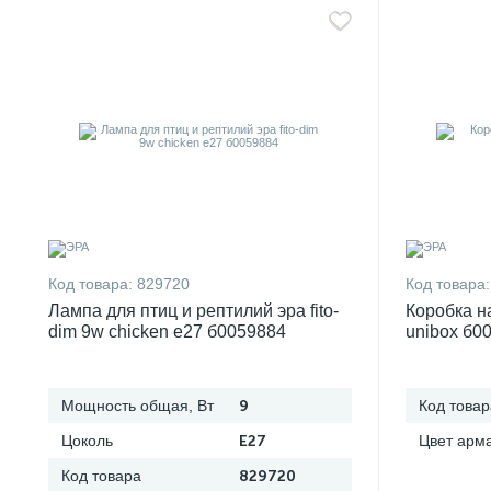
Код товара:
829720
Код товара:
Лампа для птиц и рептилий эра fito-
Коробка н
dim 9w chicken e27 б0059884
unibox б0
Мощность общая, Вт
9
Код товар
Цоколь
E27
Цвет арм
Код товара
829720