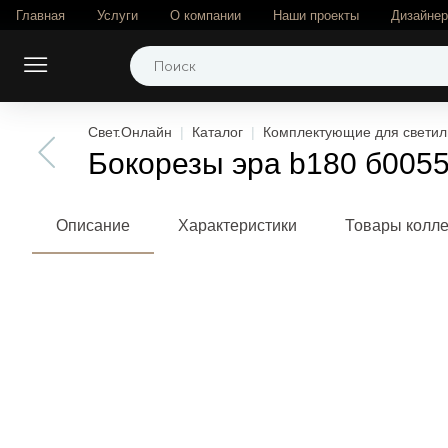
Главная
Услуги
О компании
Наши проекты
Дизайне
Свет.Онлайн
Каталог
Комплектующие для светил
Бокорезы эра b180 б005
Описание
Характеристики
Товары колл