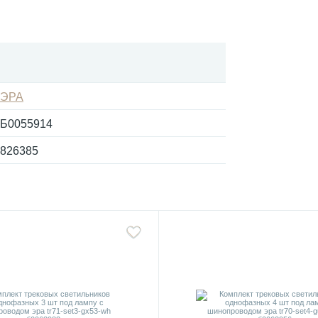
ЭРА
Б0055914
826385