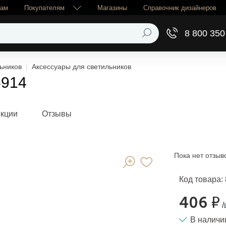
рам
Покупателям
Магазины
Справочник дизайнеров
8 800 350
ьников
Аксессуары для светильников
5914
екции
Отзывы
Пока нет отзыв
Код товара:
406 ₽
/
В наличи