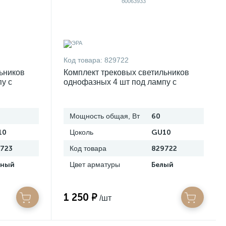
Код товара:
829722
ьников
Комплект трековых светильников
у с
однофазных 4 шт под лампу с
t4-gu10-bk
шинопроводом эра tr70-set4-gu10-wh
б0063933
Мощность общая, Вт
60
10
Цоколь
GU10
723
Код товара
829722
рный
Цвет арматуры
Белый
1 250 ₽
/шт