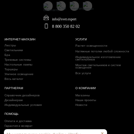
info@svet.expert
8 800 350 82 02
ИНТЕРНЕТ-МАГАЗИН
УСЛУГИ
Люстры
Расчет освещенности
Светильники
Натяжные потолки любой сложности
Бра
Индивидуальное изготовление
светильников
Трековые системы
Настольные лампы
Монтаж светильников и систем
освещения
Торшеры
Все услуги
Уличное освещение
Весь каталог
ПАРТНЕРАМ
О КОМПАНИИ
Справочник дизайнеров
Магазины
Дизайнерам
Наши проекты
Индивидуальные условия
Новости
ПОМОЩЬ
Оплата и доставка
Гарантия и возврат
Политика конфиденциальности