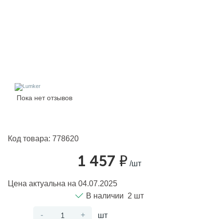
Настенные
Подсветка для картин
Модульные системы
Декоративные
Управление освещением
Грунтовые
Диммеры
Аксессуары
Мебельные
Тросовая световая система
Для животных
Светодиодные модули
На солнечных батареях
Датчики движения
Средства для чистки
Закладные
Подсветка для лестниц и ступеней
Накаливания
Гибкий неон
Архитектурные
Тёплые полы
Пока нет отзывов
Ночники
Драйверы
Прожекторы
Терморегуляторы
Код товара:
778620
Уличные трековые системы
Для растений
Кабельная продукция
1 457 ₽
/шт
Промышленные
Автоматические выключатели
Цена актуальна на 04.07.2025
В наличии 2 шт
Гипсовые
Удлинители
-
+
шт