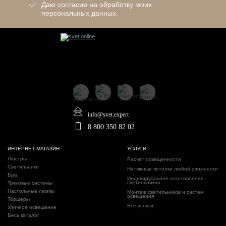
Даю согласие на обработку моих
персональных данных.
info@svet.expert
8 800 350 82 02
ИНТЕРНЕТ-МАГАЗИН
УСЛУГИ
Люстры
Расчет освещенности
Светильники
Натяжные потолки любой сложности
Бра
Индивидуальное изготовление
светильников
Трековые системы
Настольные лампы
Монтаж светильников и систем
освещения
Торшеры
Все услуги
Уличное освещение
Весь каталог