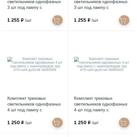
светильников однофазных
светильников однофазных
3 шт под лампу с
3 шт под лампу с
шинопроводом эра tr71-
шинопроводом эра tr71-
set3-gx53-bk б0063931
set3-gx53-wh б0063982
1 255 ₽
1 255 ₽
/шт
/шт
Комплект трековых
Комплект трековых
светильников однофазных
светильников однофазных
4 шт под лампу с
4 шт под лампу с
шинопроводом эра tr70-
шинопроводом эра tr70-
set4-gu10-bk б0063956
set4-gu10-wh б0063933
1 250 ₽
1 250 ₽
/шт
/шт