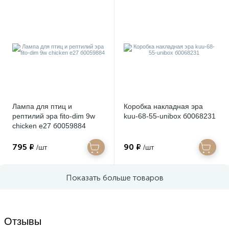
Лампа для птиц и
Коробка накладная эра
рептилий эра fito-dim 9w
kuu-68-55-unibox б0068231
chicken e27 б0059884
795 ₽
90 ₽
/шт
/шт
Показать больше товаров
Отзывы