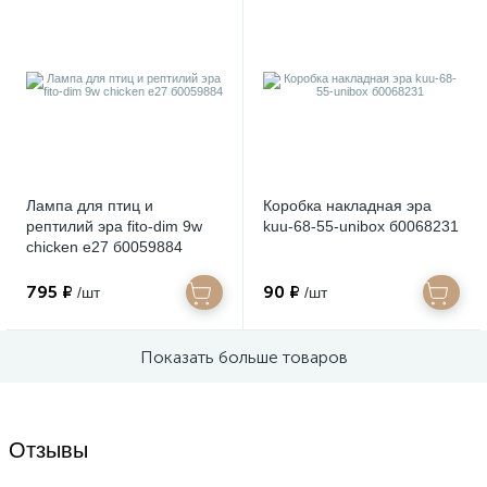
Лампа для птиц и
Коробка накладная эра
рептилий эра fito-dim 9w
kuu-68-55-unibox б0068231
chicken e27 б0059884
795 ₽
90 ₽
/шт
/шт
Показать больше товаров
Отзывы