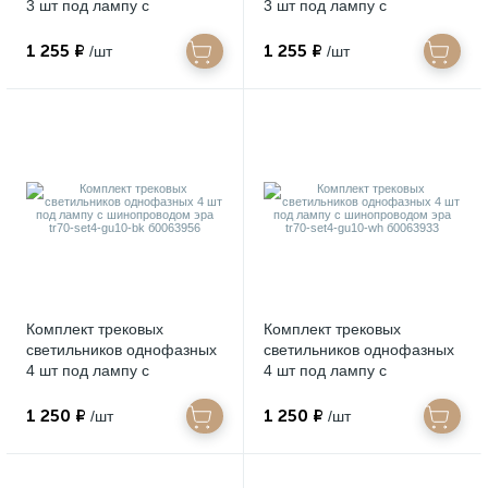
3 шт под лампу с
3 шт под лампу с
шинопроводом эра tr71-
шинопроводом эра tr71-
set3-gx53-bk б0063931
set3-gx53-wh б0063982
1 255 ₽
1 255 ₽
/шт
/шт
Комплект трековых
Комплект трековых
светильников однофазных
светильников однофазных
4 шт под лампу с
4 шт под лампу с
шинопроводом эра tr70-
шинопроводом эра tr70-
set4-gu10-bk б0063956
set4-gu10-wh б0063933
1 250 ₽
1 250 ₽
/шт
/шт