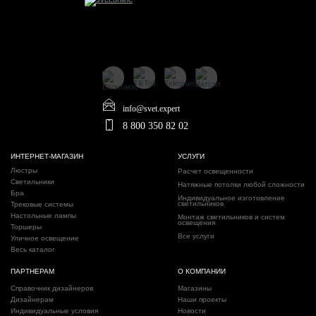
info@svet.expert
8 800 350 82 02
ИНТЕРНЕТ-МАГАЗИН
УСЛУГИ
Люстры
Расчет освещенности
Светильники
Натяжные потолки любой сложности
Бра
Индивидуальное изготовление
светильников
Трековые системы
Настольные лампы
Монтаж светильников и систем
освещения
Торшеры
Все услуги
Уличное освещение
Весь каталог
ПАРТНЕРАМ
О КОМПАНИИ
Справочник дизайнеров
Магазины
Дизайнерам
Наши проекты
Индивидуальные условия
Новости