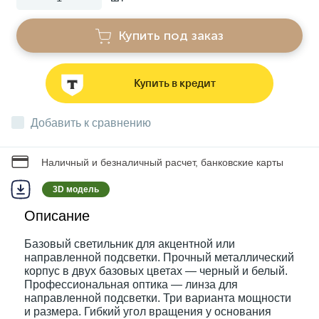
Купить под заказ
Звонки
Фонари
Купить в кредит
Добавить к сравнению
Батарейки и аккумуляторы
Наличный и безналичный расчет, банковские карты
Драйверы
3D модель
Описание
Комплектующие
Базовый светильник для акцентной или
направленной подсветки. Прочный металлический
Профессиональное световое оборудование
корпус в двух базовых цветах — черный и белый.
Профессиональная оптика — линза для
направленной подсветки. Три варианта мощности
и размера. Гибкий угол вращения у основания
Умные устройства