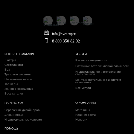
info@svet.expert
8 800 350 82 02
ИНТЕРНЕТ-МАГАЗИН
УСЛУГИ
Люстры
Расчет освещенности
Светильники
Натяжные потолки любой сложности
Бра
Индивидуальное изготовление
светильников
Трековые системы
Настольные лампы
Монтаж светильников и систем
освещения
Торшеры
Все услуги
Уличное освещение
Весь каталог
ПАРТНЕРАМ
О КОМПАНИИ
Справочник дизайнеров
Магазины
Дизайнерам
Наши проекты
Индивидуальные условия
Новости
ПОМОЩЬ