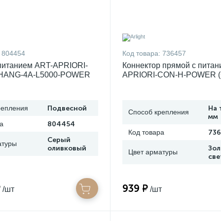
804454
Код товара:
736457
питанием ART-APRIORI-
Коннектор прямой с питан
HANG-4A-L5000-POWER
APRIORI-CON-H-POWER (
ht, IP20 Металл, 3 года)
горизонтальный) (Arlight, I
Металл, 3 года) 037627
репления
Подвесной
На 
Способ крепления
мм
а
804454
Код товара
73
Серый
атуры
оливковый
Зол
Цвет арматуры
све
₽
939 ₽
/шт
/шт