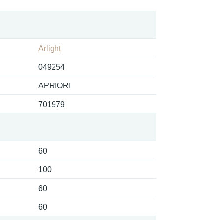
Arlight
049254
APRIORI
701979
60
100
60
60