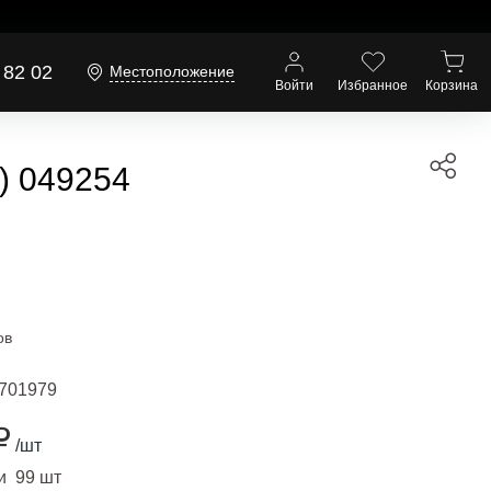
 82 02
Местоположение
Войти
Избранное
Корзина
) 049254
ов
701979
₽
/шт
и 99 шт