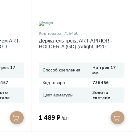
Код товара:
736456
ием ART-
Держатель трека ART-APRIORI-
GD,
HOLDER-A (GD) (Arlight, IP20
P20
Металл, 3 года) 037625
трек 17
На трек 17
Способ крепления
мм
6457
Код товара
736456
ото
Золото
Цвет арматуры
тлое
светлое
1 489 ₽
/шт