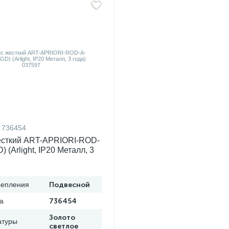
736454
есткий ART-APRIORI-ROD-
) (Arlight, IP20 Металл, 3
597
репления
Подвесной
а
736454
Золото
атуры
светлое