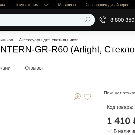
рам
Покупателям
Магазины
Справочник дизайнеров
8 800 350
ьников
Аксессуары для светильников
TERN-GR-R60 (Arlight, Стекло
екции
Отзывы
Пока нет отзыв
Код товара:
1 410 
В наличи