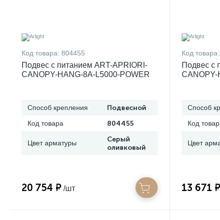
Код товара:
804455
Код товара:
Подвес с питанием ART-APRIORI-
Подвес с 
CANOPY-HANG-8A-L5000-POWER
CANOPY-
(OG) (Arlight, IP20 Металл, 3 года)
(OG) (Arlig
054454
054453
Способ крепления
Подвесной
Способ к
Код товара
804455
Код товар
Серый
Цвет арматуры
Цвет арм
оливковый
20 754 ₽
13 671 
/шт