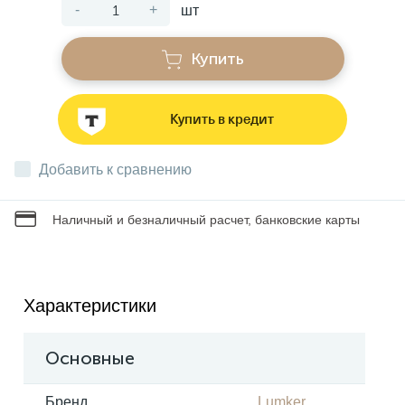
-
+
шт
Звонки
Купить
Фонари
Купить в кредит
Батарейки и аккумуляторы
Добавить к сравнению
Наличный и безналичный расчет, банковские карты
Драйверы
Комплектующие
Характеристики
Профессиональное световое оборудование
Основные
Умные устройства
Бренд
Lumker