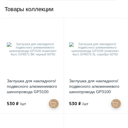
Товары коллекции
Заглушка для накладного/
Заглушка для накладного/
подвесного алюминиевого
подвесного алюминиевого
шинопровода GP3100
шинопровода GP3100
(комплект 4шт) GP8571 BK
(комплект 4шт) GP8570 SL
черный 50*50
серебро 50*50
530 ₽
530 ₽
/шт
/шт