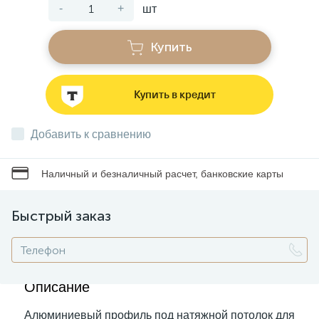
-
+
шт
Звонки
Купить
Фонари
Купить в кредит
Батарейки и аккумуляторы
Добавить к сравнению
Наличный и безналичный расчет, банковские карты
Драйверы
Быстрый заказ
Комплектующие
Профессиональное световое оборудование
Описание
Умные устройства
Алюминиевый профиль под натяжной потолок для