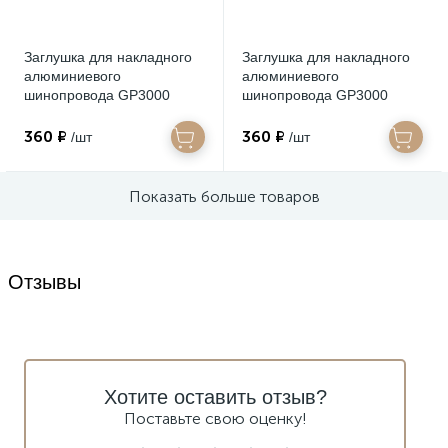
Заглушка для накладного
Заглушка для накладного
алюминиевого
алюминиевого
шинопровода GP3000
шинопровода GP3000
(комплект 4шт) GP8501 BK
(комплект 4шт) GP8500 SL
черный 35*67
серебро 35*67
360 ₽
360 ₽
/шт
/шт
Показать больше товаров
Отзывы
Хотите оставить отзыв?
Поставьте свою оценку!