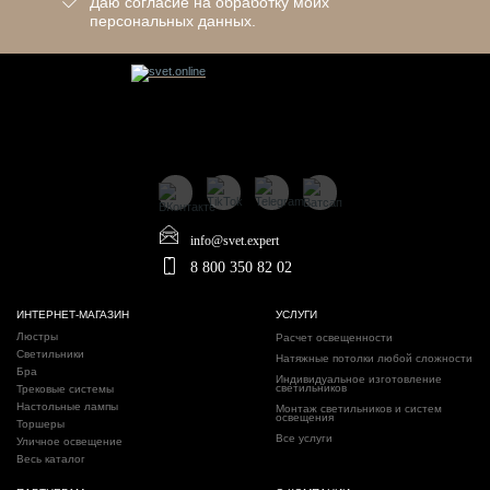
Даю согласие на обработку моих
персональных данных.
info@svet.expert
8 800 350 82 02
ИНТЕРНЕТ-МАГАЗИН
УСЛУГИ
Люстры
Расчет освещенности
Светильники
Натяжные потолки любой сложности
Бра
Индивидуальное изготовление
светильников
Трековые системы
Настольные лампы
Монтаж светильников и систем
освещения
Торшеры
Все услуги
Уличное освещение
Весь каталог