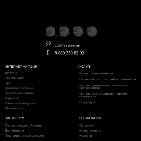
info@svet.expert
8 800 350 82 02
ИНТЕРНЕТ-МАГАЗИН
УСЛУГИ
Люстры
Расчет освещенности
Светильники
Натяжные потолки любой сложности
Бра
Индивидуальное изготовление
светильников
Трековые системы
Настольные лампы
Монтаж светильников и систем
освещения
Торшеры
Все услуги
Уличное освещение
Весь каталог
ПАРТНЕРАМ
О КОМПАНИИ
Справочник дизайнеров
Магазины
Дизайнерам
Наши проекты
Индивидуальные условия
Новости