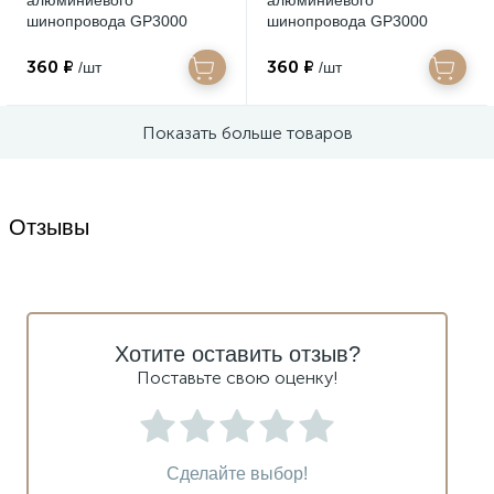
алюминиевого
алюминиевого
шинопровода GP3000
шинопровода GP3000
(комплект 4шт) GP8501 BK
(комплект 4шт) GP8500 SL
черный 35*67
серебро 35*67
360 ₽
360 ₽
/шт
/шт
Показать больше товаров
Отзывы
Хотите оставить отзыв?
Поставьте свою оценку!
Сделайте выбор!