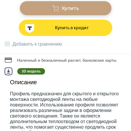
Купить
Звонки
Купить в кредит
Фонари
Добавить к сравнению
Батарейки и аккумуляторы
Наличный и безналичный расчет, банковские карты
3D модель
Драйверы
Описание
Комплектующие
Профиль предназначен для скрытого и открытого
монтажа светодиодной ленты на любые
поверхности. Использование профиля позволяет
Профессиональное световое оборудование
реализовать различные задачи в оформлении
светового освещения. Также он является
дополнительным теплоотводом от светодиодной
ленты, что помогает существенно продлить срок
Умные устройства