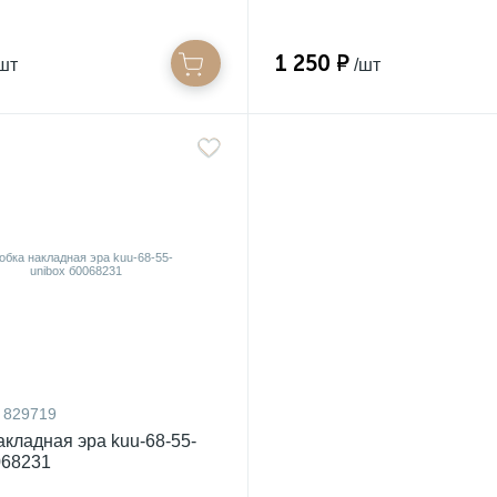
1 250 ₽
шт
/шт
829719
акладная эра kuu-68-55-
068231