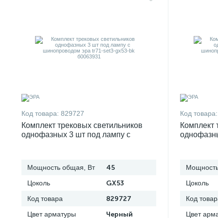
Код товара:
829727
Код товара:
Комплект трековых светильников
Комплект 
однофазных 3 шт под лампу с
однофазны
шинопроводом эра tr71-set3-gx53-bk
шинопрово
б0063931
б0063982
Мощность общая, Вт
45
Мощность
Цоколь
GX53
Цоколь
Код товара
829727
Код товар
Цвет арматуры
Черный
Цвет арм