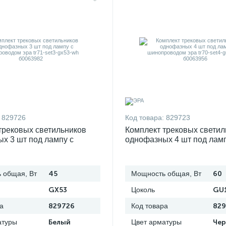
829726
Код товара:
829723
трековых светильников
Комплект трековых светил
х 3 шт под лампу с
однофазных 4 шт под ламп
дом эра tr71-set3-gx53-wh
шинопроводом эра tr70-se
б0063956
 общая, Вт
45
Мощность общая, Вт
60
GX53
Цоколь
GU
а
829726
Код товара
829
атуры
Белый
Цвет арматуры
Че