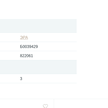
ЭРА
Б0039429
822061
3