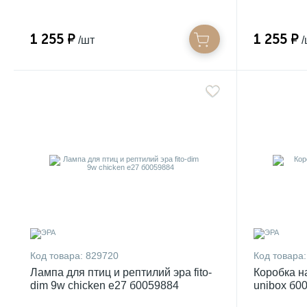
1 255 ₽
1 255 ₽
/шт
/
Код товара:
829720
Код товара:
Лампа для птиц и рептилий эра fito-
Коробка н
dim 9w chicken e27 б0059884
unibox б0