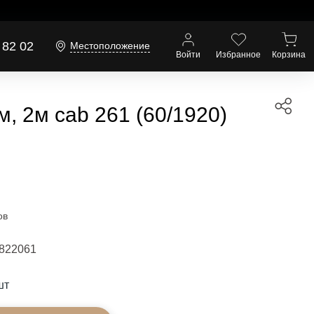
 82 02
Местоположение
Войти
Избранное
Корзина
 2м cab 261 (60/1920)
ов
822061
шт