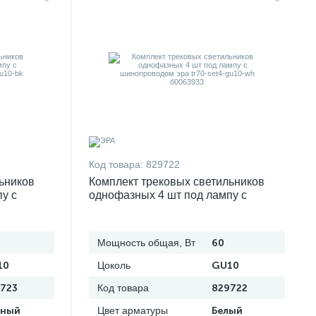
Код товара:
829722
ьников
Комплект трековых светильников
у с
однофазных 4 шт под лампу с
t4-gu10-bk
шинопроводом эра tr70-set4-gu10-wh
б0063933
Мощность общая, Вт
60
10
Цоколь
GU10
723
Код товара
829722
рный
Цвет арматуры
Белый