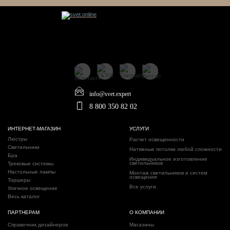
info@svet.expert
8 800 350 82 02
ИНТЕРНЕТ-МАГАЗИН
УСЛУГИ
Люстры
Расчет освещенности
Светильники
Натяжные потолки любой сложности
Бра
Индивидуальное изготовление
светильников
Трековые системы
Настольные лампы
Монтаж светильников и систем
освещения
Торшеры
Все услуги
Уличное освещение
Весь каталог
ПАРТНЕРАМ
О КОМПАНИИ
Справочник дизайнеров
Магазины