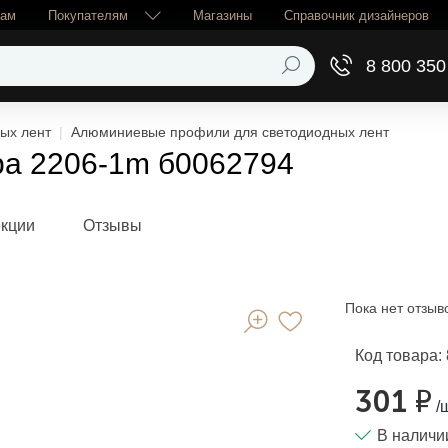
рам
Покупателям
Магазины
Справочник дизайнеров
8 800 350
ых лент
Алюминиевые профили для светодиодных лент
а 2206-1m б0062794
екции
Отзывы
Пока нет отзыв
Код товара:
301 ₽
/
В наличи