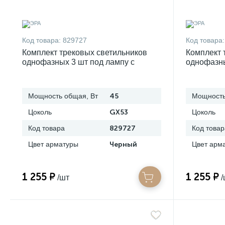
Код товара:
829727
Код товара:
Комплект трековых светильников
Комплект 
однофазных 3 шт под лампу с
однофазны
шинопроводом эра tr71-set3-gx53-bk
шинопрово
б0063931
б0063982
Мощность общая, Вт
45
Мощность
Цоколь
GX53
Цоколь
Код товара
829727
Код товар
Цвет арматуры
Черный
Цвет арм
1 255 ₽
1 255 ₽
/шт
/