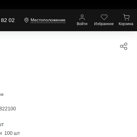
 82 02
Местоположение
Войти
Избранное
Корзина
ов
822100
шт
и 100 шт