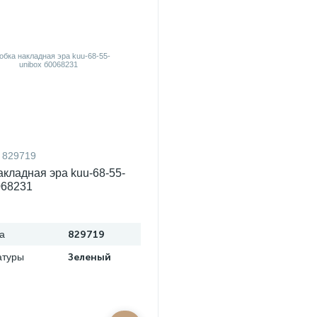
829719
акладная эра kuu-68-55-
068231
а
829719
атуры
Зеленый