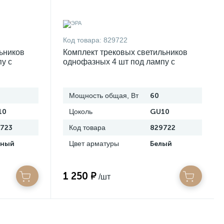
Код товара:
829722
ьников
Комплект трековых светильников
у с
однофазных 4 шт под лампу с
t4-gu10-bk
шинопроводом эра tr70-set4-gu10-wh
б0063933
Мощность общая, Вт
60
10
Цоколь
GU10
723
Код товара
829722
рный
Цвет арматуры
Белый
1 250 ₽
/шт