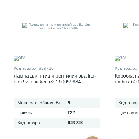
Код товара:
829720
Код товара:
Лампа для птиц и рептилий эра fito-
Коробка н
dim 9w chicken e27 б0059884
unibox б0
Мощность общая, Вт
9
Код товар
Цоколь
E27
Цвет арм
Код товара
829720