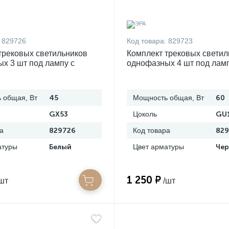
829726
Код товара:
829723
трековых светильников
Комплект трековых светил
х 3 шт под лампу с
однофазных 4 шт под ламп
дом эра tr71-set3-gx53-wh
шинопроводом эра tr70-se
б0063956
 общая, Вт
45
Мощность общая, Вт
60
GX53
Цоколь
GU
а
829726
Код товара
829
атуры
Белый
Цвет арматуры
Че
1 250 ₽
шт
/шт