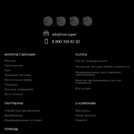
info@svet.expert
8 800 350 82 02
ИНТЕРНЕТ-МАГАЗИН
УСЛУГИ
Люстры
Расчет освещенности
Светильники
Натяжные потолки любой сложности
Бра
Индивидуальное изготовление
светильников
Трековые системы
Настольные лампы
Монтаж светильников и систем
освещения
Торшеры
Все услуги
Уличное освещение
Весь каталог
ПАРТНЕРАМ
О КОМПАНИИ
Справочник дизайнеров
Магазины
Дизайнерам
Наши проекты
Индивидуальные условия
Новости
ПОМОЩЬ