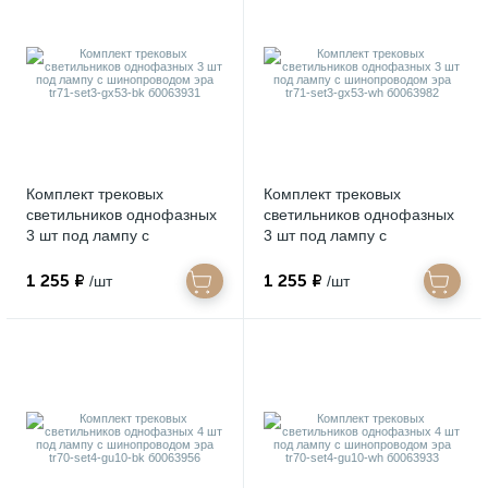
Комплект трековых
Комплект трековых
светильников однофазных
светильников однофазных
3 шт под лампу с
3 шт под лампу с
шинопроводом эра tr71-
шинопроводом эра tr71-
set3-gx53-bk б0063931
set3-gx53-wh б0063982
1 255 ₽
1 255 ₽
/шт
/шт