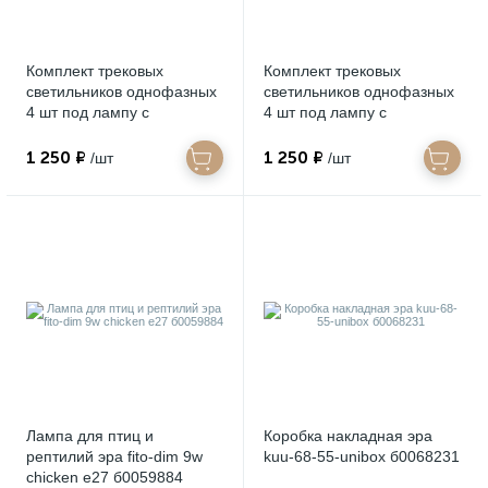
Комплект трековых
Комплект трековых
светильников однофазных
светильников однофазных
4 шт под лампу с
4 шт под лампу с
шинопроводом эра tr70-
шинопроводом эра tr70-
set4-gu10-bk б0063956
set4-gu10-wh б0063933
1 250 ₽
1 250 ₽
/шт
/шт
Лампа для птиц и
Коробка накладная эра
рептилий эра fito-dim 9w
kuu-68-55-unibox б0068231
chicken e27 б0059884