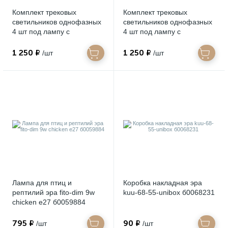
Комплект трековых
Комплект трековых
светильников однофазных
светильников однофазных
4 шт под лампу с
4 шт под лампу с
шинопроводом эра tr70-
шинопроводом эра tr70-
set4-gu10-bk б0063956
set4-gu10-wh б0063933
1 250 ₽
1 250 ₽
/шт
/шт
Лампа для птиц и
Коробка накладная эра
рептилий эра fito-dim 9w
kuu-68-55-unibox б0068231
chicken e27 б0059884
795 ₽
90 ₽
/шт
/шт