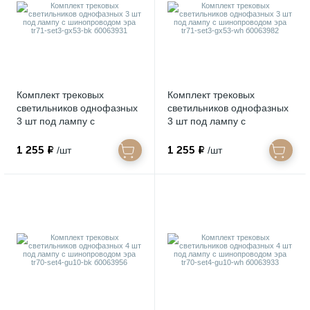
Комплект трековых
Комплект трековых
светильников однофазных
светильников однофазных
3 шт под лампу с
3 шт под лампу с
шинопроводом эра tr71-
шинопроводом эра tr71-
set3-gx53-bk б0063931
set3-gx53-wh б0063982
1 255 ₽
1 255 ₽
/шт
/шт