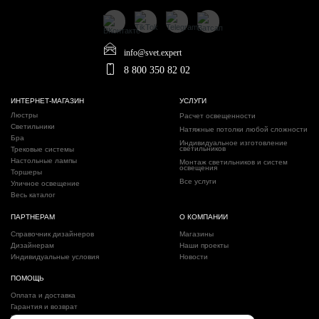
info@svet.expert
8 800 350 82 02
ИНТЕРНЕТ-МАГАЗИН
УСЛУГИ
Люстры
Расчет освещенности
Светильники
Натяжные потолки любой сложности
Бра
Индивидуальное изготовление
светильников
Трековые системы
Настольные лампы
Монтаж светильников и систем
освещения
Торшеры
Все услуги
Уличное освещение
Весь каталог
ПАРТНЕРАМ
О КОМПАНИИ
Справочник дизайнеров
Магазины
Дизайнерам
Наши проекты
Индивидуальные условия
Новости
ПОМОЩЬ
Оплата и доставка
Гарантия и возврат
Политика конфиденциальности