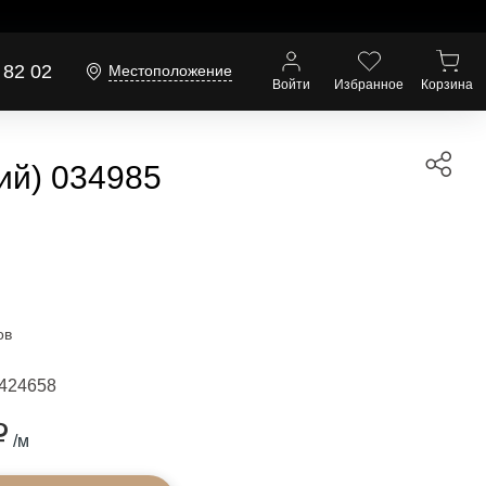
 82 02
Местоположение
Войти
Избранное
Корзина
ий) 034985
ов
424658
₽
/м