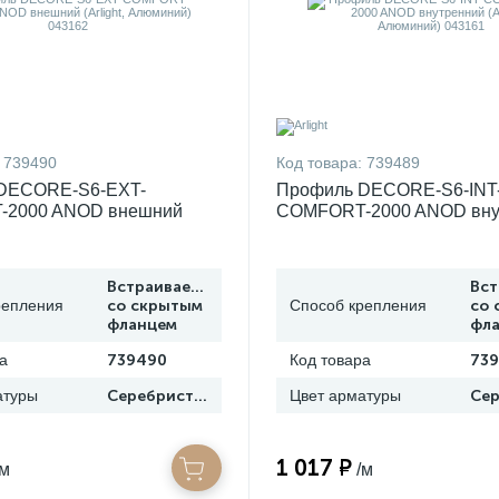
739490
Код товара:
739489
DECORE-S6-EXT-
Профиль DECORE-S6-INT
2000 ANOD внешний
COMFORT-2000 ANOD вну
Алюминий) 043162
(Arlight, Алюминий) 04316
Встраиваемый
Вс
репления
со скрытым
Способ крепления
со 
фланцем
фл
а
739490
Код товара
73
атуры
Серебристый
Цвет арматуры
1 017 ₽
/м
/м