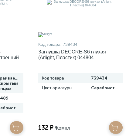
Код товара:
739434
-
Заглушка DECORE-S6 глухая
тренний
(Arlight, Пластик) 044804
1
траиваемый
Код товара
739434
скрытым
Цвет арматуры
Серебристый
анцем
9489
Серебристый
132 ₽
/Компл