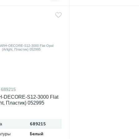
689215
H-DECORE-S12-3000 Flat
ght, Пластик) 052995
а
689215
атуры
Белый