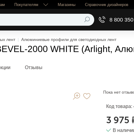
рам
Покупателям
Магазины
Справочник дизайнеров
8 800 350
ых лент
Алюминиевые профили для светодиодных лент
EL-2000 WHITE (Arlight, Алю
екции
Отзывы
Пока нет отзыв
Код товара:
3 975 
В наличи