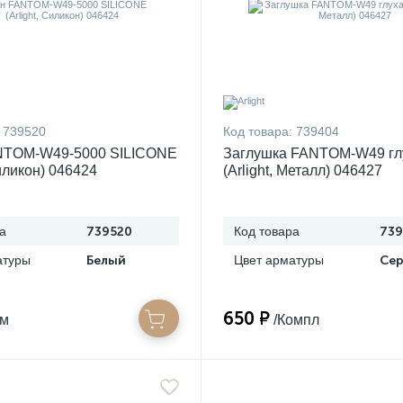
739520
Код товара:
739404
NTOM-W49-5000 SILICONE
Заглушка FANTOM-W49 гл
Силикон) 046424
(Arlight, Металл) 046427
а
739520
Код товара
73
атуры
Белый
Цвет арматуры
650 ₽
/м
/Компл