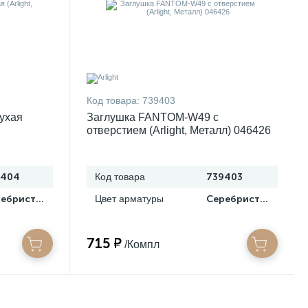
Код товара:
739403
ухая
Заглушка FANTOM-W49 с
отверстием (Arlight, Металл) 046426
9404
Код товара
739403
Серебристый
Цвет арматуры
Серебристый
715 ₽
/Компл