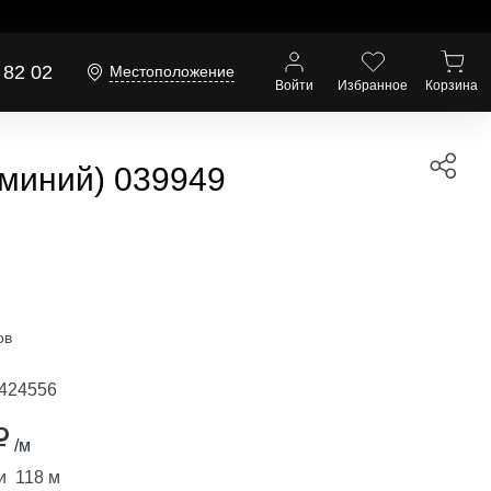
 82 02
Местоположение
Войти
Избранное
Корзина
миний) 039949
ов
424556
₽
/м
и 118 м