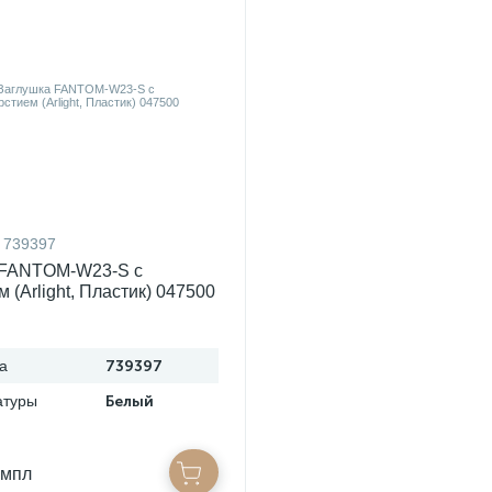
739397
 FANTOM-W23-S с
 (Arlight, Пластик) 047500
а
739397
атуры
Белый
омпл