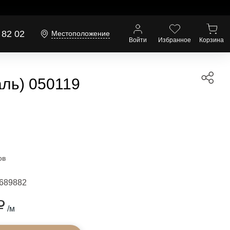
 82 02
Местоположение
Войти
Избранное
Корзина
аль) 050119
ов
689882
₽
/м