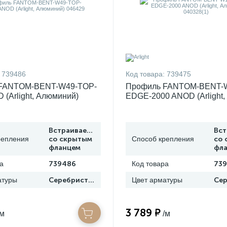
739486
Код товара:
739475
FANTOM-BENT-W49-TOP-
Профиль FANTOM-BENT-
 (Arlight, Алюминий)
EDGE-2000 ANOD (Arlight,
Алюминий) 040328(1)
Встраиваемый
Вс
репления
со скрытым
Способ крепления
со 
фланцем
фл
а
739486
Код товара
73
атуры
Серебристый
Цвет арматуры
3 789 ₽
/м
/м