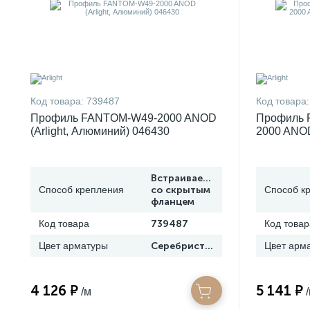
Код товара:
739487
Код товара:
Профиль FANTOM-W49-2000 ANOD
Профиль 
(Arlight, Алюминий) 046430
2000 ANOD
046429
Встраиваемый
Способ крепления
со скрытым
Способ к
фланцем
Код товара
739487
Код товар
Цвет арматуры
Серебристый
Цвет арм
4 126 ₽
5 141 ₽
/м