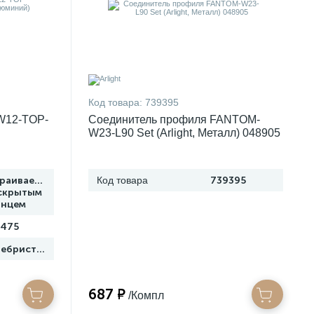
Код товара:
739395
W12-TOP-
Соединитель профиля FANTOM-
W23-L90 Set (Arlight, Металл) 048905
траиваемый
Код товара
739395
скрытым
анцем
9475
Серебристый
687 ₽
/Компл