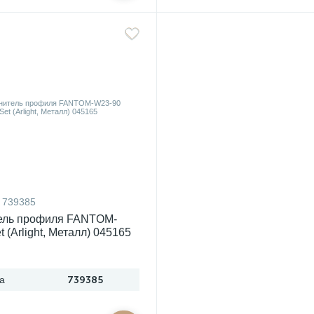
739385
ель профиля FANTOM-
 (Arlight, Металл) 045165
а
739385