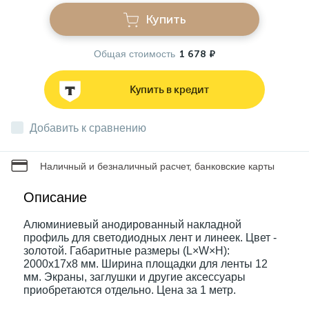
Купить
Звонки
Общая стоимость
1 678 ₽
Фонари
Купить в кредит
Батарейки и аккумуляторы
Добавить к сравнению
Наличный и безналичный расчет, банковские карты
Драйверы
Описание
Комплектующие
Алюминиевый анодированный накладной
профиль для светодиодных лент и линеек. Цвет -
золотой. Габаритные размеры (L×W×H):
Профессиональное световое оборудование
2000x17x8 мм. Ширина площадки для ленты 12
мм. Экраны, заглушки и другие аксессуары
приобретаются отдельно. Цена за 1 метр.
Умные устройства