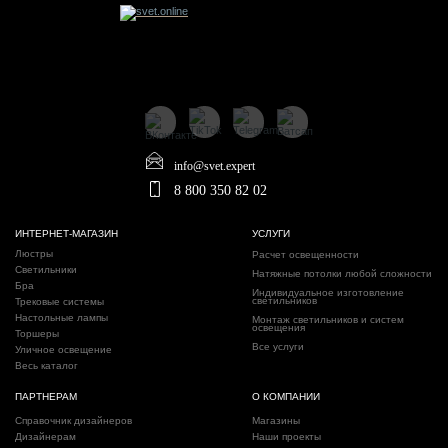
info@svet.expert
8 800 350 82 02
ИНТЕРНЕТ-МАГАЗИН
УСЛУГИ
Люстры
Расчет освещенности
Светильники
Натяжные потолки любой сложности
Бра
Индивидуальное изготовление
светильников
Трековые системы
Настольные лампы
Монтаж светильников и систем
освещения
Торшеры
Все услуги
Уличное освещение
Весь каталог
ПАРТНЕРАМ
О КОМПАНИИ
Справочник дизайнеров
Магазины
Дизайнерам
Наши проекты