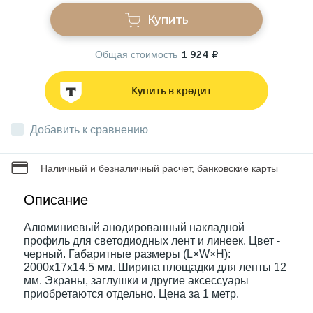
Купить
Звонки
Общая стоимость
1 924 ₽
Фонари
Купить в кредит
Батарейки и аккумуляторы
Добавить к сравнению
Наличный и безналичный расчет, банковские карты
Драйверы
Описание
Комплектующие
Алюминиевый анодированный накладной
профиль для светодиодных лент и линеек. Цвет -
черный. Габаритные размеры (L×W×H):
Профессиональное световое оборудование
2000x17x14,5 мм. Ширина площадки для ленты 12
мм. Экраны, заглушки и другие аксессуары
приобретаются отдельно. Цена за 1 метр.
Умные устройства