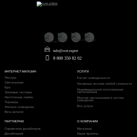
info@svet.expert
8 800 350 82 02
ИНТЕРНЕТ-МАГАЗИН
УСЛУГИ
Люстры
Расчет освещенности
Светильники
Натяжные потолки любой сложности
Бра
Индивидуальное изготовление
светильников
Трековые системы
Настольные лампы
Монтаж светильников и систем
освещения
Торшеры
Все услуги
Уличное освещение
Весь каталог
ПАРТНЕРАМ
О КОМПАНИИ
Справочник дизайнеров
Магазины
Дизайнерам
Наши проекты