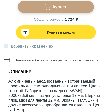
Купить
Звонки
Общая стоимость
1 724 ₽
Фонари
Купить в кредит
Батарейки и аккумуляторы
Добавить к сравнению
Наличный и безналичный расчет, банковские карты
Драйверы
Описание
Комплектующие
Алюминиевый анодированный встраиваемый
профиль для светодиодных лент и линеек. Цвет -
золотой. Габаритные размеры (L×W×H):
Профессиональное световое оборудование
2000x23x8 мм. Паз для установки 17 мм. Ширина
площадки для ленты 12 мм. Экраны, заглушки и
другие аксессуары приобретаются отдельно. Цена
за 1 метр.
Умные устройства