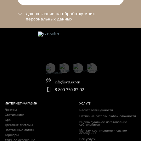
Даю согласие на обработку моих
персональных данных.
info@svet.expert
8 800 350 82 02
ИНТЕРНЕТ-МАГАЗИН
УСЛУГИ
Люстры
Расчет освещенности
Светильники
Натяжные потолки любой сложности
Бра
Индивидуальное изготовление
светильников
Трековые системы
Настольные лампы
Монтаж светильников и систем
освещения
Торшеры
Все услуги
Уличное освещение