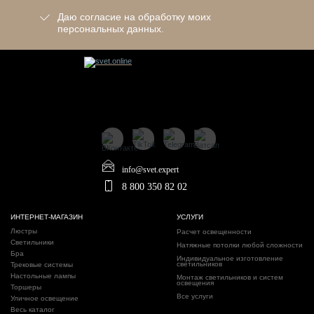
Даю согласие на обработку моих
персональных данных.
info@svet.expert
8 800 350 82 02
ИНТЕРНЕТ-МАГАЗИН
УСЛУГИ
Люстры
Расчет освещенности
Светильники
Натяжные потолки любой сложности
Бра
Индивидуальное изготовление
светильников
Трековые системы
Настольные лампы
Монтаж светильников и систем
освещения
Торшеры
Все услуги
Уличное освещение
Весь каталог