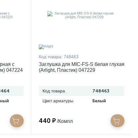
Код товара:
748463
рная с
Заглушка для MIC-FS-S белая глухая
ик) 047224
(Arlight, Пластик) 047229
8464
Код товара
748463
рный
Цвет арматуры
Белый
440 ₽
/Компл