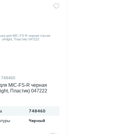
748460
для MIC-FS-R черная
light, Пластик) 047222
а
748460
атуры
Черный