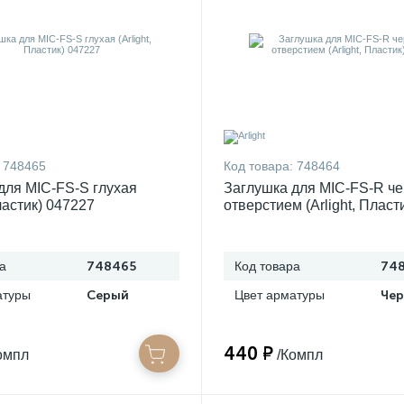
748465
Код товара:
748464
для MIC-FS-S глухая
Заглушка для MIC-FS-R че
Пластик) 047227
отверстием (Arlight, Пласт
а
748465
Код товара
74
атуры
Серый
Цвет арматуры
Че
440 ₽
омпл
/Компл