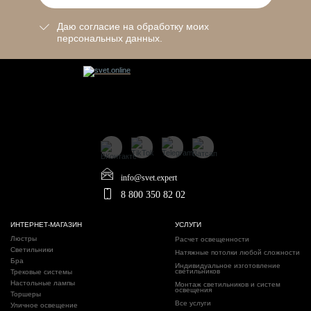
Даю согласие на обработку моих
персональных данных.
info@svet.expert
8 800 350 82 02
ИНТЕРНЕТ-МАГАЗИН
УСЛУГИ
Люстры
Расчет освещенности
Светильники
Натяжные потолки любой сложности
Бра
Индивидуальное изготовление
светильников
Трековые системы
Настольные лампы
Монтаж светильников и систем
освещения
Торшеры
Все услуги
Уличное освещение