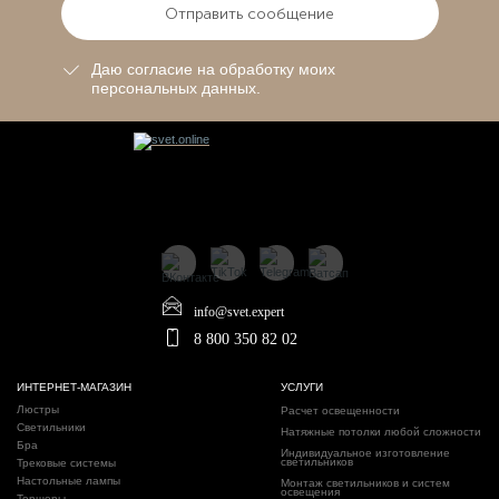
Отправить сообщение
Даю согласие на обработку моих
персональных данных.
info@svet.expert
8 800 350 82 02
ИНТЕРНЕТ-МАГАЗИН
УСЛУГИ
Люстры
Расчет освещенности
Светильники
Натяжные потолки любой сложности
Бра
Индивидуальное изготовление
светильников
Трековые системы
Настольные лампы
Монтаж светильников и систем
освещения
Торшеры