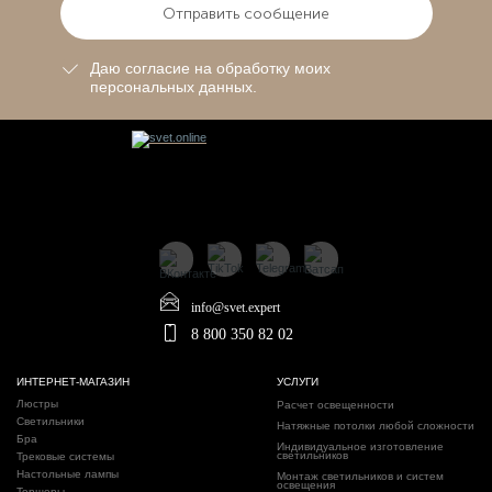
Отправить сообщение
Даю согласие на обработку моих
персональных данных.
info@svet.expert
8 800 350 82 02
ИНТЕРНЕТ-МАГАЗИН
УСЛУГИ
Люстры
Расчет освещенности
Светильники
Натяжные потолки любой сложности
Бра
Индивидуальное изготовление
светильников
Трековые системы
Настольные лампы
Монтаж светильников и систем
освещения
Торшеры