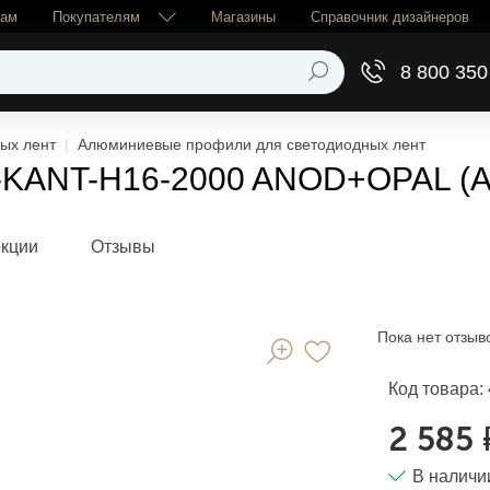
рам
Покупателям
Магазины
Справочник дизайнеров
8 800 350
ых лент
Алюминиевые профили для светодиодных лент
KANT-H16-2000 ANOD+OPAL (Arl
екции
Отзывы
Пока нет отзыв
Код товара:
2 585 
В наличи