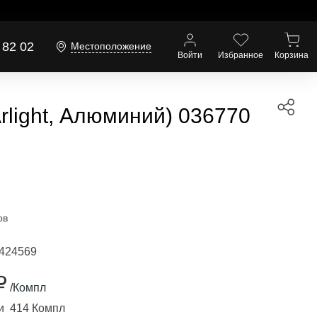
 82 02
Местоположение
Войти
Избранное
Корзина
ight, Алюминий) 036770
ов
424569
₽
/Компл
и 414 Компл