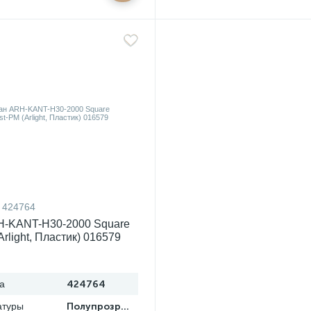
424764
H-KANT-H30-2000 Square
Arlight, Пластик) 016579
а
424764
атуры
Полупрозрачный