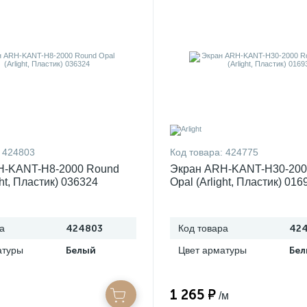
424803
Код товара:
424775
H-KANT-H8-2000 Round
Экран ARH-KANT-H30-200
ght, Пластик) 036324
Opal (Arlight, Пластик) 016
а
424803
Код товара
42
атуры
Белый
Цвет арматуры
Бе
1 265 ₽
/м