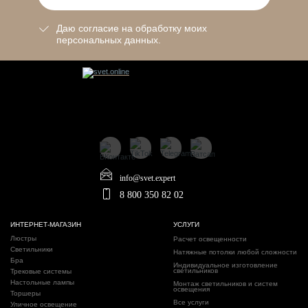
Даю согласие на обработку моих
персональных данных.
info@svet.expert
8 800 350 82 02
ИНТЕРНЕТ-МАГАЗИН
УСЛУГИ
Люстры
Расчет освещенности
Светильники
Натяжные потолки любой сложности
Бра
Индивидуальное изготовление
светильников
Трековые системы
Настольные лампы
Монтаж светильников и систем
освещения
Торшеры
Все услуги
Уличное освещение