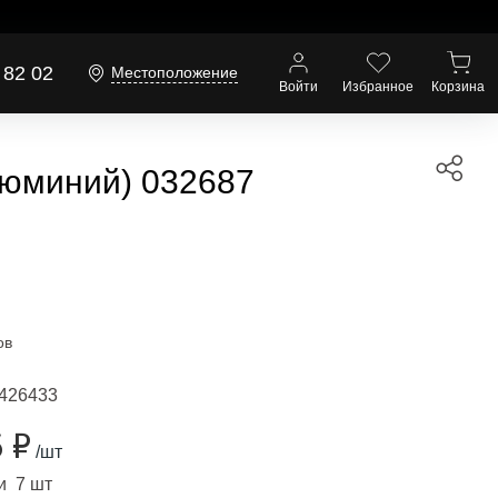
 82 02
Местоположение
Войти
Избранное
Корзина
люминий) 032687
ов
426433
 ₽
/шт
и 7 шт