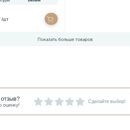
атуры
Белый
₽
/шт
Показать больше товаров
 отзыв?
Сделайте выбор!
ю оценку!