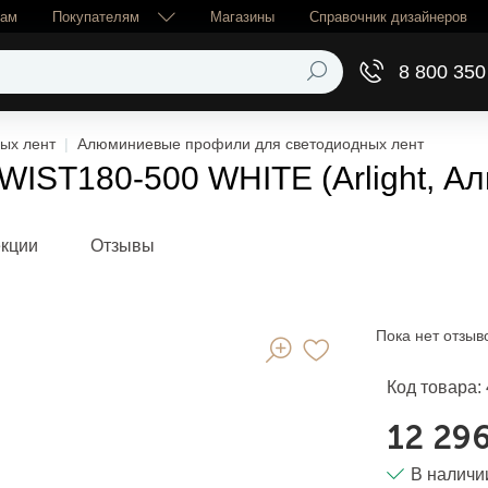
рам
Покупателям
Магазины
Справочник дизайнеров
8 800 350
ых лент
Алюминиевые профили для светодиодных лент
IST180-500 WHITE (Arlight, А
екции
Отзывы
Пока нет отзыв
Код товара:
12 296
В наличи