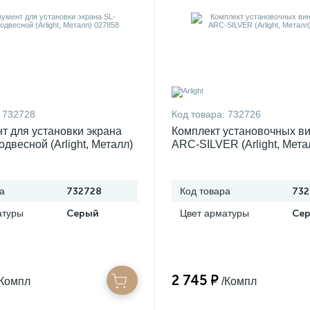
732728
Код товара:
732726
т для установки экрана
Комплект установочных ви
двесной (Arlight, Металл)
ARC-SILVER (Arlight, Мета
027851
а
732728
Код товара
732
атуры
Серый
Цвет арматуры
Се
2 745 ₽
/Компл
/Компл