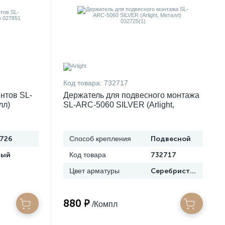
Код товара:
732717
нтов SL-
Держатель для подвесного монтажа
лл)
SL-ARC-5060 SILVER (Arlight,
Металл) 032725(1)
726
Способ крепления
Подвесной
рый
Код товара
732717
Цвет арматуры
Серебристый
880 ₽
/Компл