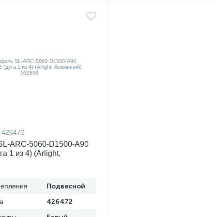
426472
SL-ARC-5060-D1500-A90
 1 из 4) (Arlight,
) 032698
репления
Подвесной
а
426472