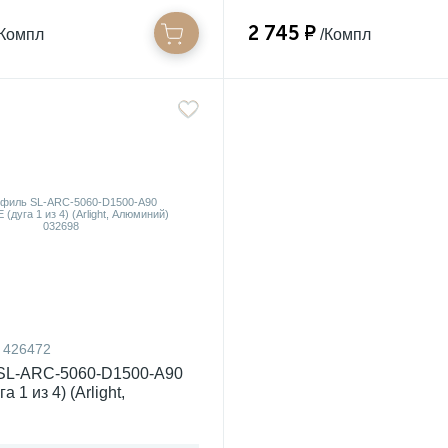
2 745 ₽
/Компл
/Компл
426472
SL-ARC-5060-D1500-A90
 1 из 4) (Arlight,
) 032698