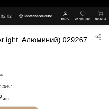
 82 02
Местоположение
Войти
Избранное
Корзина
rlight, Алюминий) 029267
ов
426464
₽
/шт