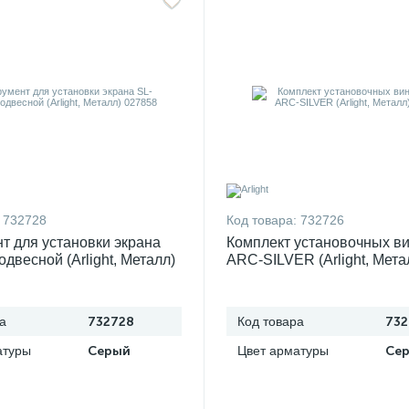
732728
Код товара:
732726
т для установки экрана
Комплект установочных ви
двесной (Arlight, Металл)
ARC-SILVER (Arlight, Мета
027851
а
732728
Код товара
732
атуры
Серый
Цвет арматуры
Се