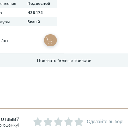
репления
Подвесной
а
426472
атуры
Белый
₽
/шт
Показать больше товаров
 отзыв?
Сделайте выбор!
ю оценку!