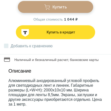
Купить
Звонки
Общая стоимость
1 044 ₽
Фонари
Купить в кредит
Батарейки и аккумуляторы
Добавить к сравнению
Наличный и безналичный расчет, банковские карты
Драйверы
Описание
Комплектующие
Алюминиевый анодированный угловой профиль
для светодиодных лент и линеек. Габаритные
размеры (L×W×H): 2000x10x10 мм. Ширина
Профессиональное световое оборудование
площадки для ленты 8,5мм. Экраны, заглушки и
другие аксессуары приобретаются отдельно. Цена
за 1 метр.
Умные устройства