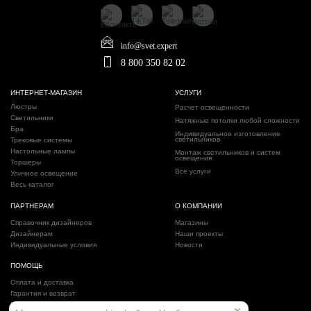
info@svet.expert
8 800 350 82 02
ИНТЕРНЕТ-МАГАЗИН
УСЛУГИ
Люстры
Расчет освещенности
Светильники
Натяжные потолки любой сложности
Бра
Индивидуальное изготовление
светильников
Трековые системы
Настольные лампы
Монтаж светильников и систем
освещения
Торшеры
Все услуги
Уличное освещение
Весь каталог
ПАРТНЕРАМ
О КОМПАНИИ
Справочник дизайнеров
Магазины
Дизайнерам
Наши проекты
Индивидуальные условия
Новости
ПОМОЩЬ
Оплата и доставка
Гарантия и возврат
Политика конфиденциальности