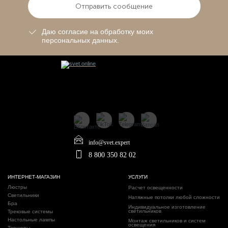
Отправить сообщение
Даю согласие на обработку моих
персональных данных.
info@svet.expert
8 800 350 82 02
ИНТЕРНЕТ-МАГАЗИН
УСЛУГИ
Люстры
Расчет освещенности
Светильники
Натяжные потолки любой сложности
Бра
Индивидуальное изготовление
светильников
Трековые системы
Настольные лампы
Монтаж светильников и систем
освещения
Торшеры