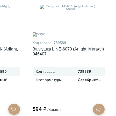
Код товара:
739589
(Arlight,
Заглушка LINE-6070 (Arlight, Металл)
046407
590
Код товара
739589
рный
Цвет арматуры
Серебристый
594 ₽
/Компл