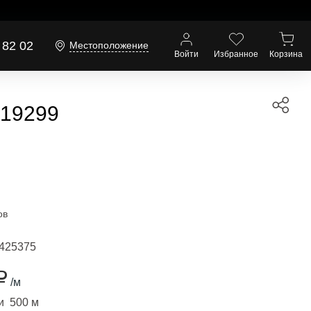
 82 02
Местоположение
Войти
Избранное
Корзина
019299
ов
425375
₽
/м
и 500 м