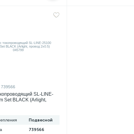
739566
копроводящий SL-LINE-
 Set BLACK (Arlight,
0.5) 045799
репления
Подвесной
а
739566