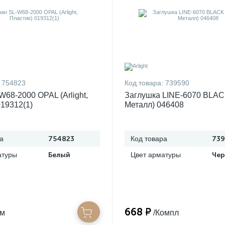
754823
Код товара:
739590
W68-2000 OPAL (Arlight,
Заглушка LINE-6070 BLACK 
019312(1)
Металл) 046408
а
754823
Код товара
739
атуры
Белый
Цвет арматуры
Че
668 ₽
/м
/Компл