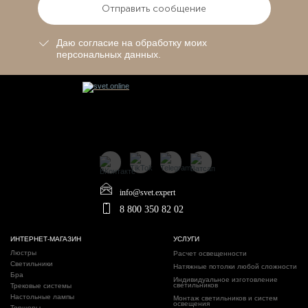
Отправить сообщение
Даю согласие на обработку моих
персональных данных.
info@svet.expert
8 800 350 82 02
ИНТЕРНЕТ-МАГАЗИН
УСЛУГИ
Люстры
Расчет освещенности
Светильники
Натяжные потолки любой сложности
Бра
Индивидуальное изготовление
светильников
Трековые системы
Настольные лампы
Монтаж светильников и систем
освещения
Торшеры