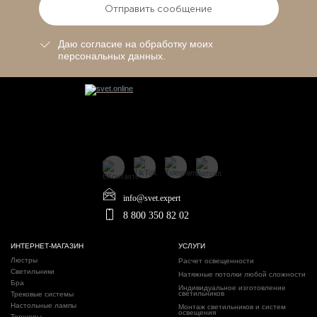
Отправить сообщение
Даю согласие на обработку моих
персональных данных.
info@svet.expert
8 800 350 82 02
ИНТЕРНЕТ-МАГАЗИН
УСЛУГИ
Люстры
Расчет освещенности
Светильники
Натяжные потолки любой сложности
Бра
Индивидуальное изготовление
светильников
Трековые системы
Настольные лампы
Монтаж светильников и систем
освещения
Торшеры