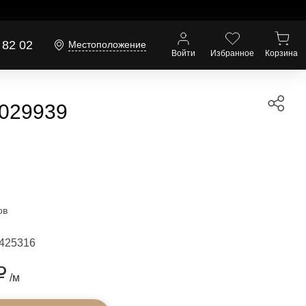
 82 02
Местоположение
Войти
Избранное
Корзина
 029939
ов
425316
₽
/м