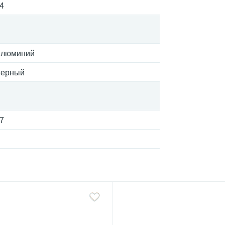
4
люминий
ерный
7