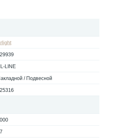
rlight
29939
L-LINE
акладной / Подвесной
25316
000
7