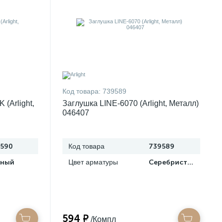
Код товара:
739589
(Arlight,
Заглушка LINE-6070 (Arlight, Металл)
046407
590
Код товара
739589
рный
Цвет арматуры
Серебристый
594 ₽
/Компл