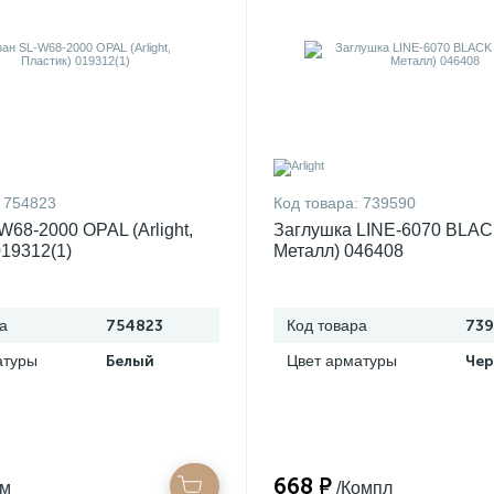
754823
Код товара:
739590
W68-2000 OPAL (Arlight,
Заглушка LINE-6070 BLACK 
019312(1)
Металл) 046408
а
754823
Код товара
739
атуры
Белый
Цвет арматуры
Че
668 ₽
/м
/Компл