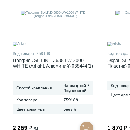
Код товара:
759189
Код товара:
Профиль SL-LINE-3638-LW-2000
Экран SL-
WHITE (Arlight, Алюминий) 038444(1)
Пластик) 
Накладной /
Код товар
Способ крепления
Подвесной
Цвет арм
Код товара
759189
Цвет арматуры
Белый
2 269 ₽
1 870 ₽
/м