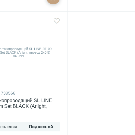
739566
копроводящий SL-LINE-
 Set BLACK (Arlight,
0.5) 045799
репления
Подвесной