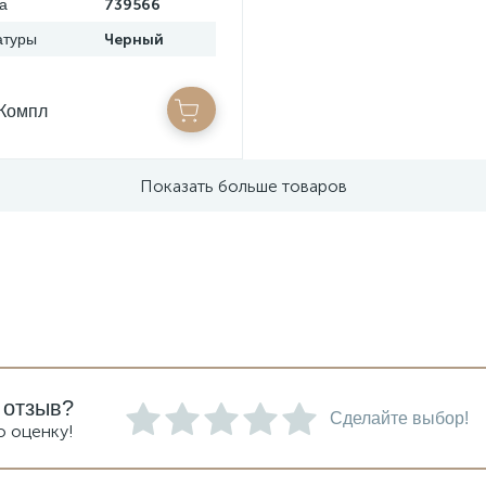
а
739566
атуры
Черный
/Компл
Показать больше товаров
 отзыв?
Сделайте выбор!
ю оценку!