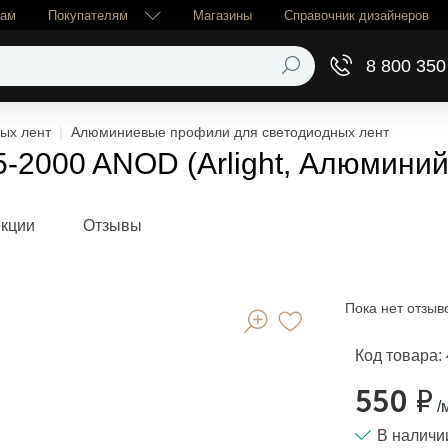
рам
Покупателям
Магазины
Справочник дизайнеров
8 800 350
ых лент
Алюминиевые профили для светодиодных лент
-2000 ANOD (Arlight, Алюминий
екции
Отзывы
Пока нет отзыв
Код товара:
550 ₽
/
В наличи