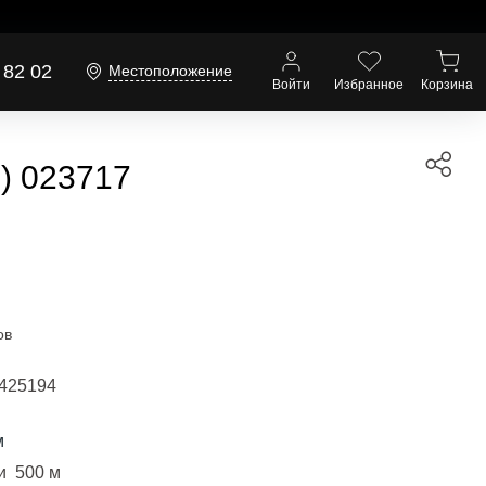
 82 02
Местоположение
Войти
Избранное
Корзина
) 023717
ов
425194
м
и 500 м