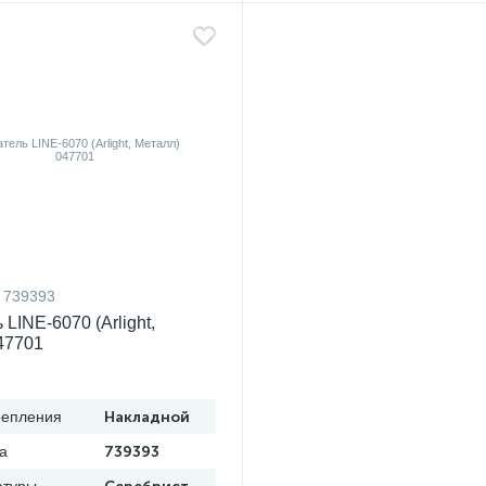
739393
LINE-6070 (Arlight,
47701
репления
Накладной
а
739393