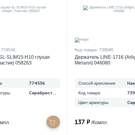
774536
Код товара:
739585
SL-SLIM15-H10 глухая
Держатель LINE-1716 (Arlig
Пластик) 058263
Металл) 046080
а
774536
Способ крепления
На
атуры
Серебристый
Код товара
739
Цвет арматуры
137 ₽
омпл
/Компл