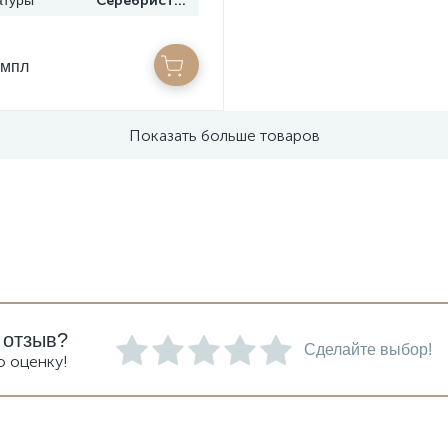
атуры
Серебристый
омпл
Показать больше товаров
 отзыв?
Сделайте выбор!
ю оценку!