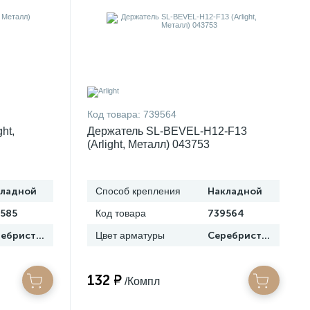
Код товара:
739564
ht,
Держатель SL-BEVEL-H12-F13
(Arlight, Металл) 043753
кладной
Способ крепления
Накладной
585
Код товара
739564
Серебристый
Цвет арматуры
Серебристый
132 ₽
/Компл