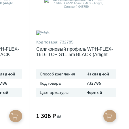
Код товара:
732785
PH-FLEX-
Силиконовый профиль WPH-FLEX-
LACK
1616-TOP-S11-5m BLACK (Arlight,
Силикон) 045759
кладной
Способ крепления
Накладной
786
Код товара
732785
рный
Цвет арматуры
Черный
1 306 ₽
/м