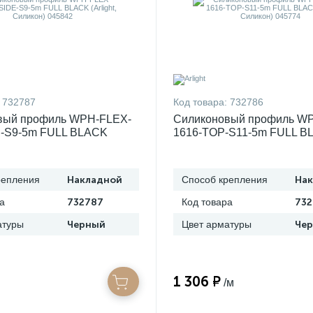
732787
Код товара:
732786
вый профиль WPH-FLEX-
Силиконовый профиль W
E-S9-5m FULL BLACK
1616-TOP-S11-5m FULL B
Силикон) 045842
(Arlight, Силикон) 045774
репления
Накладной
Способ крепления
На
а
732787
Код товара
732
атуры
Черный
Цвет арматуры
Че
1 306 ₽
/м