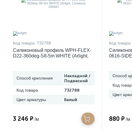
Код товара:
732788
Код товара:
Силиконовый профиль WPH-FLEX-
Силиконо
D22-360deg-S8-5m WHITE (Arlight,
0616-SID
Силикон) 045847
(Arlight, 
Накладной /
Способ к
Способ крепления
Подвесной
Код товар
Код товара
732788
Цвет арм
Цвет арматуры
Белый
3 246 ₽
880 ₽
/м
/м