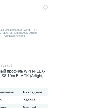
732783
вый профиль WPH-FLEX-
-S8-10m BLACK (Arlight,
045785
репления
Накладной
а
732783
атуры
Черный