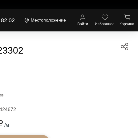
 82 02
Местоположение
Войти
Избранное
Корзина
23302
ов
424672
₽
/м