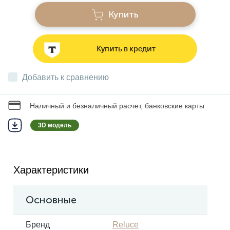
Купить
Звонки
Купить в кредит
Фонари
Добавить к сравнению
Батарейки и аккумуляторы
Наличный и безналичный расчет, банковские карты
3D модель
Драйверы
Комплектующие
Характеристики
Профессиональное световое оборудование
Основные
Бренд
Reluce
Умные устройства