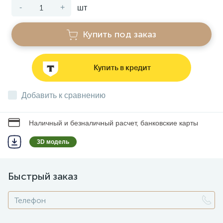
-
+
шт
Звонки
Купить под заказ
Фонари
Купить в кредит
Батарейки и аккумуляторы
Добавить к сравнению
Драйверы
Наличный и безналичный расчет, банковские карты
3D модель
Комплектующие
Быстрый заказ
Профессиональное световое оборудование
Умные устройства