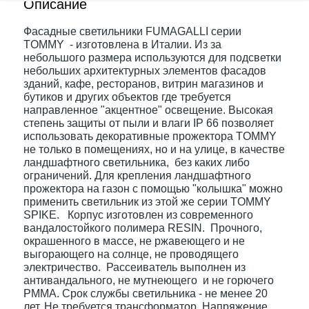
Описание
Фасадные светильники FUMAGALLI серии
Электрокарнизы
TOMMY - изготовлена в Италии. Из за
небольшого размера используются для подсветки
небольших архитектурных элементов фасадов
зданий, кафе, ресторанов, витрин магазинов и
бутиков и других объектов где требуется
направленное "акцентное" освещение. Высокая
степень защиты от пыли и влаги IP 66 позволяет
использовать декоративные прожектора TOMMY
не только в помещениях, но и на улице, в качестве
ландшафтного светильника, без каких либо
ограничений. Для крепления ландшафтного
прожектора на газон с помощью "колышка" можно
применить светильник из этой же серии TOMMY
SPIKE. Корпус изготовлен из современного
вандалостойкого полимера RESIN. Прочного,
окрашенного в массе, не ржавеющего и не
выгорающего на солнце, не проводящего
электричество. Рассеиватель выполнен из
антивандального, не мутнеющего и не горючего
PMMA. Срок службы светильника - не менее 20
лет. Не требуется трансформатор. Напряжение