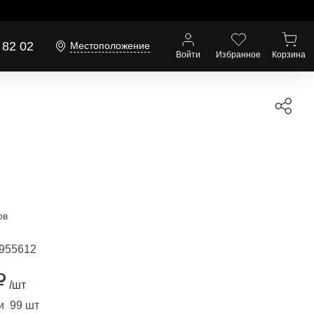
 82 02
Местоположение
Войти
Избранное
Корзина
ов
955612
₽
/шт
и 99 шт