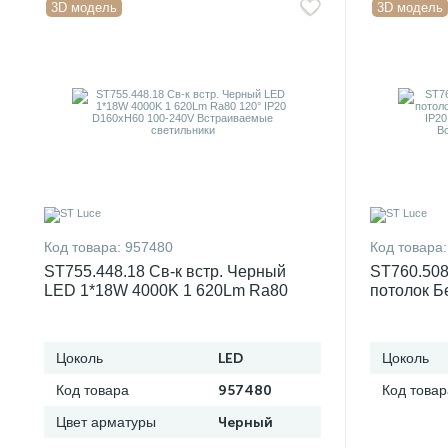
3D модель
3D модель
Код товара:
957480
Код товара:
ST755.448.18 Св-к встр. Черный
ST760.508
LED 1*18W 4000K 1 620Lm Ra80
потолок Б
120° IP20 D160xH60 100-240V
120 IP20 
Встраиваемые светильники
Встраивае
Цоколь
LED
Цоколь
Код товара
957480
Код товар
Цвет арматуры
Черный