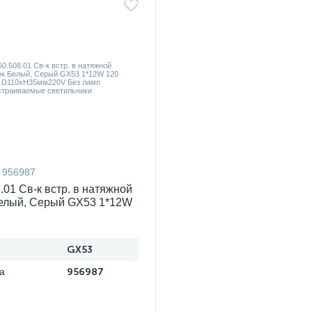
956987
.01 Св-к встр. в натяжной
елый, Серый GX53 1*12W
D110хH35мм220V Без ламп
мые светильники
GX53
а
956987