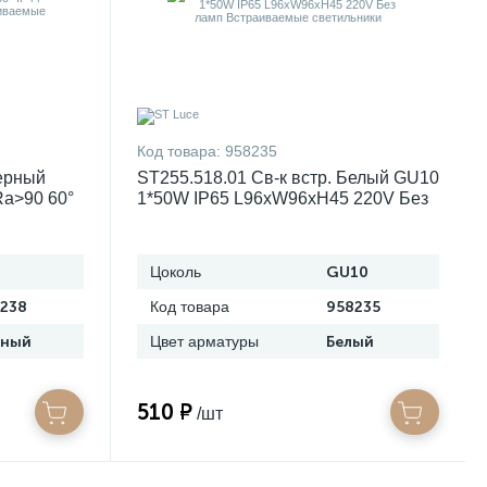
Код товара:
958235
Черный
ST255.518.01 Св-к встр. Белый GU10
a>90 60°
1*50W IP65 L96xW96xH45 220V Без
65V
ламп Встраиваемые светильники
и
Цоколь
GU10
238
Код товара
958235
рный
Цвет арматуры
Белый
510 ₽
/шт