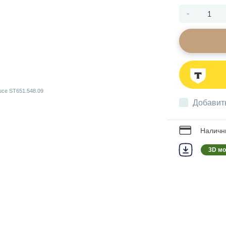
-
Добавит
Наличны
3D м