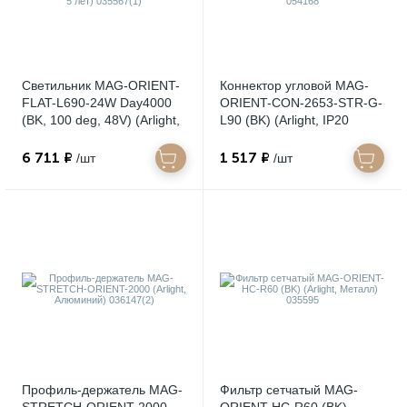
Светильник MAG-ORIENT-
Коннектор угловой MAG-
FLAT-L690-24W Day4000
ORIENT-CON-2653-STR-G-
(BK, 100 deg, 48V) (Arlight,
L90 (BK) (Arlight, IP20
IP20 Металл, 5 лет)
Металл, 3 года) 054168
035567(1)
6 711 ₽
1 517 ₽
/шт
/шт
Профиль-держатель MAG-
Фильтр сетчатый MAG-